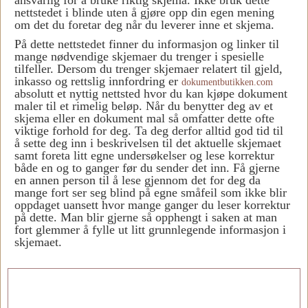
ansvarlig for å bruke riktig skjema. Ikke bruk dette
nettstedet i blinde uten å gjøre opp din egen mening
om det du foretar deg når du leverer inne et skjema.
På dette nettstedet finner du informasjon og linker til
mange nødvendige skjemaer du trenger i spesielle
tilfeller. Dersom du trenger skjemaer relatert til gjeld,
inkasso og rettslig innfordring er
dokumentbutikken.com
absolutt et nyttig nettsted hvor du kan kjøpe dokument
maler til et rimelig beløp. Når du benytter deg av et
skjema eller en dokument mal så omfatter dette ofte
viktige forhold for deg. Ta deg derfor alltid god tid til
å sette deg inn i beskrivelsen til det aktuelle skjemaet
samt foreta litt egne undersøkelser og lese korrektur
både en og to ganger før du sender det inn. Få gjerne
en annen person til å lese gjennom det for deg da
mange fort ser seg blind på egne småfeil som ikke blir
oppdaget uansett hvor mange ganger du leser korrektur
på dette. Man blir gjerne så opphengt i saken at man
fort glemmer å fylle ut litt grunnlegende informasjon i
skjemaet.